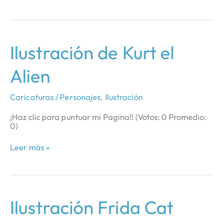
Ilustración
Ilustración de Kurt el
de
Kurt
Alien
el
Alien
Caricaturas / Personajes
,
Ilustración
¡Haz clic para puntuar mi Pagina!! (Votos: 0 Promedio:
0)
Leer más »
Ilustración
Ilustración Frida Cat
Frida
Cat