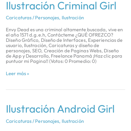
Ilustración
Ilustración Criminal Girl
Criminal
Girl
Caricaturas / Personajes
,
Ilustración
Envy Dead es una criminal altamente buscada, vive en
el año 1571 d.g.e.h, Contácteme ¿QUÉ OFREZCO?
Diseño Gráfico, Diseño de Interfaces, Experiencias de
usuario, Ilustración, Caricaturas y diseño de
personajes, SEO, Creación de Paginas Webs, Diseño
de App y Desarrollo, Freelance Panamá ¡Haz clic para
puntuar mi Pagina!! (Votos: 0 Promedio: 0)
Leer más »
Ilustración
Ilustración Android Girl
Android
Girl
Caricaturas / Personajes
,
Ilustración