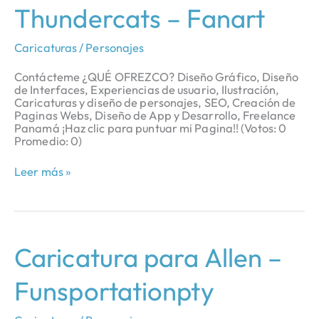
Thundercats
Thundercats – Fanart
–
Fanart
Caricaturas / Personajes
Contácteme ¿QUÉ OFREZCO? Diseño Gráfico, Diseño
de Interfaces, Experiencias de usuario, Ilustración,
Caricaturas y diseño de personajes, SEO, Creación de
Paginas Webs, Diseño de App y Desarrollo, Freelance
Panamá ¡Haz clic para puntuar mi Pagina!! (Votos: 0
Promedio: 0)
Leer más »
Caricatura
Caricatura para Allen –
para
Allen
Funsportationpty
–
Funsportationpty