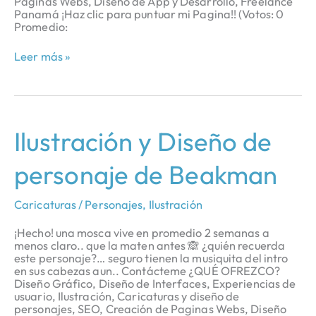
Paginas Webs, Diseño de App y Desarrollo, Freelance
Panamá ¡Haz clic para puntuar mi Pagina!! (Votos: 0
Promedio:
Leer más »
Ilustración
Ilustración y Diseño de
y
Diseño
personaje de Beakman
de
personaje
de
Caricaturas / Personajes
,
Ilustración
Beakman
¡Hecho! una mosca vive en promedio 2 semanas a
menos claro.. que la maten antes 🙈 ¿quién recuerda
este personaje?… seguro tienen la musiquita del intro
en sus cabezas aun.. Contácteme ¿QUÉ OFREZCO?
Diseño Gráfico, Diseño de Interfaces, Experiencias de
usuario, Ilustración, Caricaturas y diseño de
personajes, SEO, Creación de Paginas Webs, Diseño