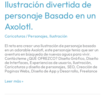
Ilustración
Ilustración divertida de
divertida
de
personaje Basado en un
personaje
Basado
en
Axolotl.
un
Axolotl.
Caricaturas / Personajes
,
Ilustración
El reto era crear una Ilustración de personaje basado
en un adorable Axolotl, este personaje tenia que ser un
aventuro en búsqueda de nuevas aguas para vivir.
Contácteme ¿QUÉ OFREZCO? Diseño Gráfico, Diseño
de Interfaces, Experiencias de usuario, Ilustración,
Caricaturas y diseño de personajes, SEO, Creación de
Paginas Webs, Diseño de App y Desarrollo, Freelance
Leer más »