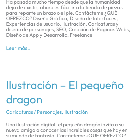
Ha pasado mucho tiempo desde que la humanidad
dejo de existir, ahora es fácil ir a la tienda de piezas
para reparte un brazo o el pie. Contácteme ¿QUÉ
OFREZCO? Diseño Gráfico, Diseño de Interfaces,
Experiencias de usuario, Ilustración, Caricaturas y
diseño de personajes, SEO, Creación de Paginas Webs,
Diseño de App y Desarrollo, Freelance
Leer más »
Ilustración
Ilustración – El pequeño
–
El
dragon
pequeño
dragon
Caricaturas / Personajes
,
Ilustración
Una ilustración digital. el pequeño dragón invita a su
nueva amiga a conocer las increíbles cosas que hay en
su mundo de fantasía. Contácteme ¿QUÉ OFREZCO?