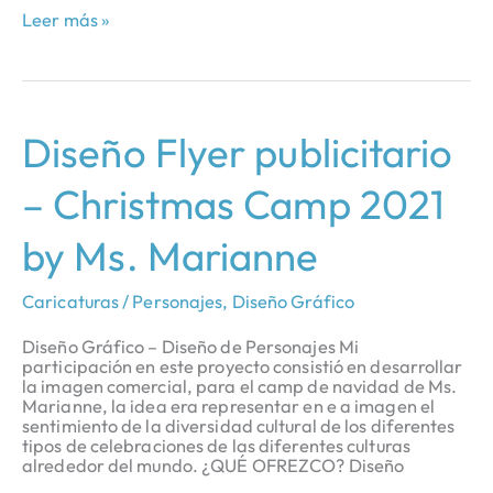
Leer más »
Diseño
Diseño Flyer publicitario
Flyer
publicitario
– Christmas Camp 2021
–
Christmas
Camp
by Ms. Marianne
2021
by
Ms.
Caricaturas / Personajes
,
Diseño Gráfico
Marianne
Diseño Gráfico – Diseño de Personajes Mi
participación en este proyecto consistió en desarrollar
la imagen comercial, para el camp de navidad de Ms.
Marianne, la idea era representar en e a imagen el
sentimiento de la diversidad cultural de los diferentes
tipos de celebraciones de las diferentes culturas
alrededor del mundo. ¿QUÉ OFREZCO? Diseño