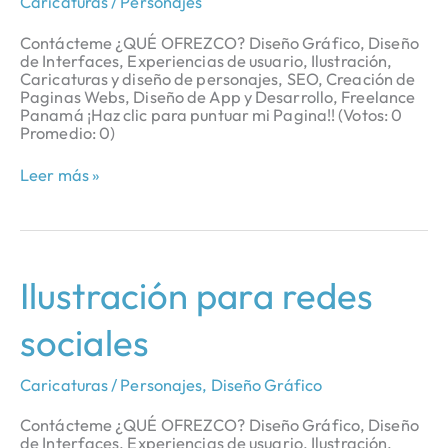
Caricaturas / Personajes
Contácteme ¿QUÉ OFREZCO? Diseño Gráfico, Diseño
de Interfaces, Experiencias de usuario, Ilustración,
Caricaturas y diseño de personajes, SEO, Creación de
Paginas Webs, Diseño de App y Desarrollo, Freelance
Panamá ¡Haz clic para puntuar mi Pagina!! (Votos: 0
Promedio: 0)
Leer más »
Ilustración
Ilustración para redes
para
redes
sociales
sociales
Caricaturas / Personajes
,
Diseño Gráfico
Contácteme ¿QUÉ OFREZCO? Diseño Gráfico, Diseño
de Interfaces, Experiencias de usuario, Ilustración,