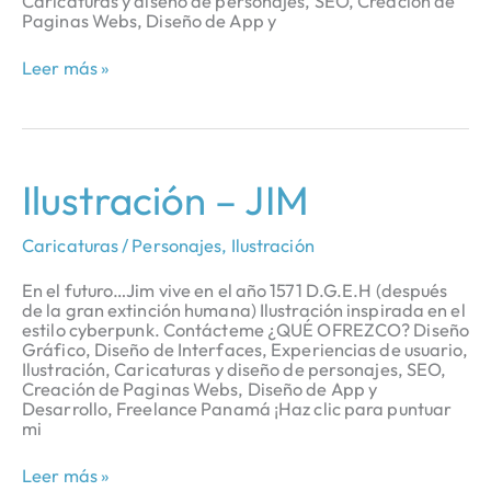
Caricaturas y diseño de personajes, SEO, Creación de
Paginas Webs, Diseño de App y
Leer más »
Ilustración
Ilustración – JIM
–
JIM
Caricaturas / Personajes
,
Ilustración
En el futuro…Jim vive en el año 1571 D.G.E.H (después
de la gran extinción humana) Ilustración inspirada en el
estilo cyberpunk. Contácteme ¿QUÉ OFREZCO? Diseño
Gráfico, Diseño de Interfaces, Experiencias de usuario,
Ilustración, Caricaturas y diseño de personajes, SEO,
Creación de Paginas Webs, Diseño de App y
Desarrollo, Freelance Panamá ¡Haz clic para puntuar
mi
Leer más »